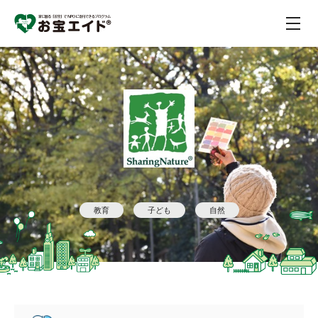
教育
子ども
自然