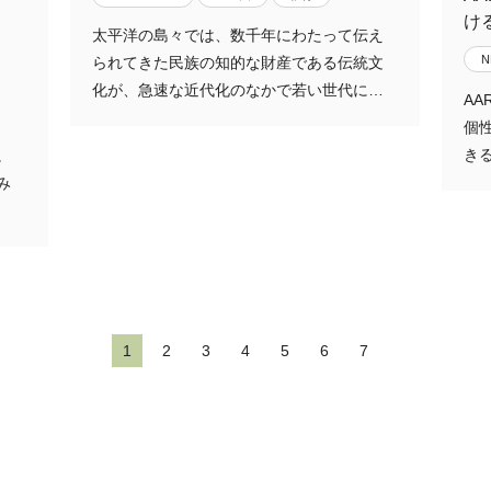
け
太平洋の島々では、数千年にわたって伝え
られてきた民族の知的な財産である伝統文
化が、急速な近代化のなかで若い世代に…
A
個
き
。
み
1
2
3
4
5
6
7