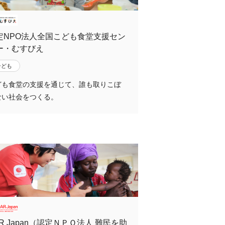
定NPO法人全国こども食堂支援セン
ー・むすびえ
子ども
ども食堂の支援を通じて、誰も取りこぼ
ない社会をつくる。
AR Japan（認定ＮＰＯ法人 難民を助