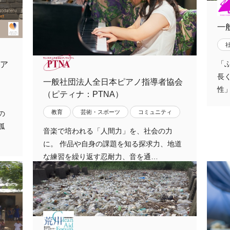
一
「
ア
長
一般社団法人全日本ピアノ指導者協会
性
（ピティナ：PTNA）
教育
芸術・スポーツ
コミュニティ
の
孤
音楽で培われる「人間力」を、社会の力
に。 作品や自身の課題を知る探求力、地道
な練習を繰り返す忍耐力、音を通…