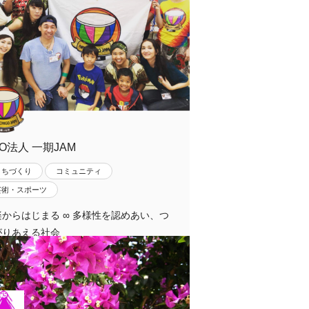
O法人 一期JAM
まちづくり
コミュニティ
芸術・スポーツ
楽からはじまる ∞ 多様性を認めあい、つ
がりあえる社会