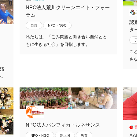
NPO法人荒川クリーンエイド・フォー
ラム
認
自然
NPO・NGO
タ
私たちは、「ごみ問題と向き合い自然とと
もに生きる社会」を目指します。
こ
さ
経済
へ
NPO法人パシフィカ・ルネサンス
A
NPO・NGO
途上国
教育