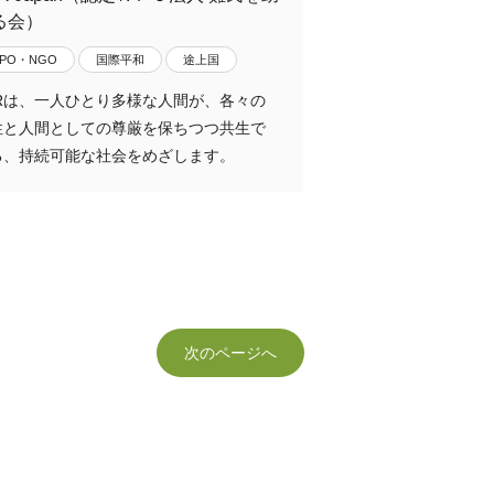
る会）
NPO・NGO
国際平和
途上国
ARは、一人ひとり多様な人間が、各々の
性と人間としての尊厳を保ちつつ共生で
る、持続可能な社会をめざします。
次のページへ