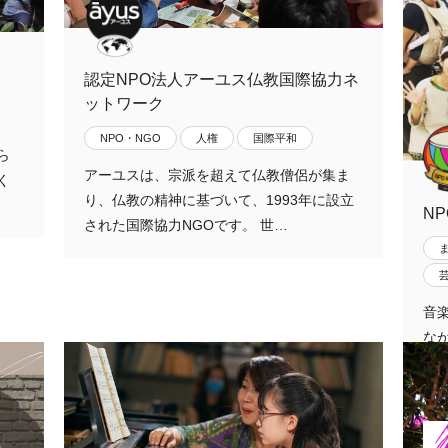
認定NPO法人アーユス仏教国際協力ネ
ットワーク
NPO・NGO
人権
国際平和
ら
アーユスは、宗派を超えて仏教僧侶が集ま
く
り、仏教の精神に基づいて、1993年に設立
NP
された国際協力NGOです。 世…
音
な