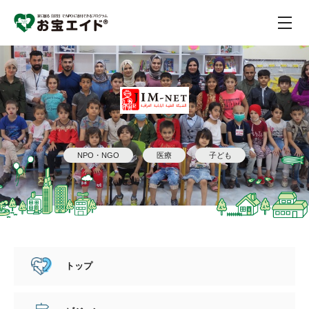
NPO・NGO
医療
子ども
トップ