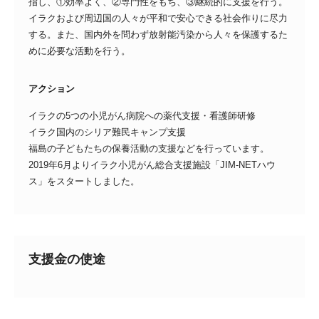
指し、①効率よく、②専門性をもち、③継続的に支援を行う。
イラクおよび周辺国の人々が平和で安心できる社会作りに尽力
する。また、国内外を問わず放射能汚染から人々を保護するた
めに必要な活動を行う。
アクション
イラクの5つの小児がん病院への薬代支援・看護師研修
イラク国内のシリア難民キャンプ支援
福島の子どもたちの保養活動の支援などを行っています。
2019年6月よりイラク小児がん総合支援施設「JIM-NETハウ
ス」をスタートしました。
支援金の使途