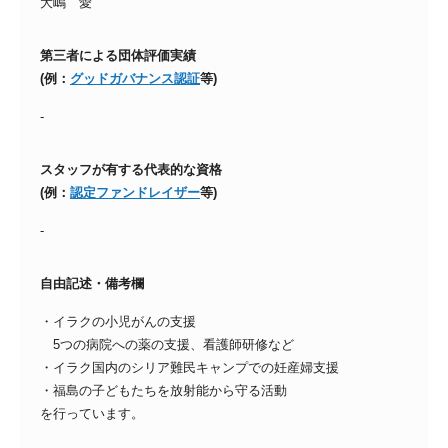
大嶋 愛
第三者による団体評価実績
(例：
グッドガバナンス認証
等)
-
スタッフが有する代表的な資格
(例：
認定ファンドレイザー
等)
-
自由記述・備考欄
・イラクの小児がんの支援
5つの病院への薬の支援、看護師研修など
・イラク国内のシリア難民キャンプでの妊産婦支援
・福島の子どもたちを放射能から守る活動
を行っています。