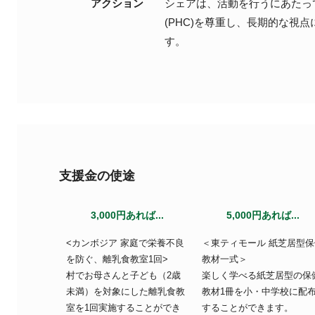
アクション
シェアは、活動を行うにあたっ
(PHC)を尊重し、長期的な視
す。
支援金の使途
3,000円あれば...
5,000円あれば...
<カンボジア 家庭で栄養不良
＜東ティモール 紙芝居型保
を防ぐ、離乳食教室1回>
教材一式＞
村でお母さんと子ども（2歳
楽しく学べる紙芝居型の保
未満）を対象にした離乳食教
教材1冊を小・中学校に配
室を1回実施することができ
することができます。