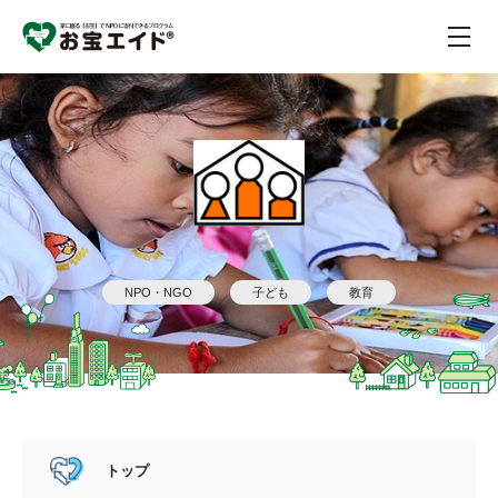
NPO・NGO
子ども
教育
トップ