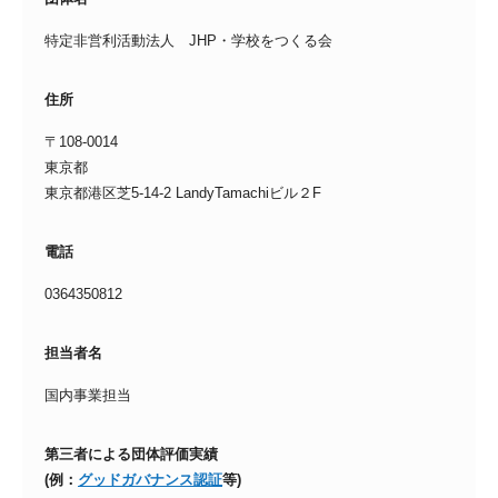
特定非営利活動法人 JHP・学校をつくる会
住所
〒108-0014
東京都
東京都港区芝5-14-2 LandyTamachiビル２F
電話
0364350812
担当者名
国内事業担当
第三者による団体評価実績
(例：
グッドガバナンス認証
等)