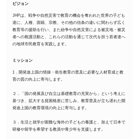
ビジョン
JHPは、戦争や自然災害で教育の機会を奪われた世界の子ども
達に、人種、国籍、宗教、その他の信条の違いに関わらず広く
教育等の援助を行い、また紛争や自然災害による被災地・被災
者への救護活動と、これらの活動を通じて次代を担う若者達へ
の地球市民教育を実践します。
ミッション
1．開発途上国の情操・衛生教育の普及に必要な人材育成と教
育の質の向上に寄与します。
２．「国の発展及び自立は基礎教育の充実から」という考えに
基づき、拡大する貧困格差に苦しみ、教育普及が立ち遅れた開
発途上国の教育環境の向上に寄与します。
３．生活と就学が困難な海外の子どもの養護と、加えて日本で
研修や留学を希望する教員や青少年を支援します。